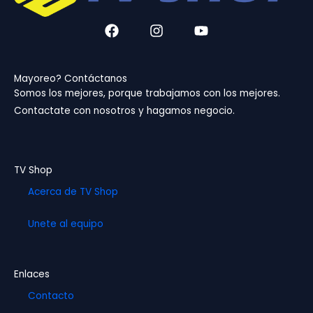
F
I
Y
a
n
o
c
s
u
e
t
t
b
a
u
Mayoreo? Contáctanos
o
g
b
Somos los mejores, porque trabajamos con los mejores.
o
r
e
Contactate con nosotros y hagamos negocio.
k
a
m
TV Shop
Acerca de TV Shop
Unete al equipo
Enlaces
Contacto