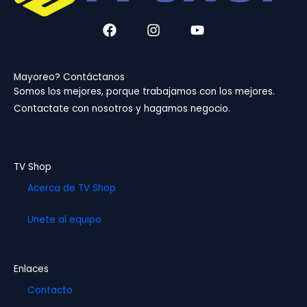
F
I
Y
a
n
o
c
s
u
e
t
t
b
a
u
Mayoreo? Contáctanos
o
g
b
Somos los mejores, porque trabajamos con los mejores.
o
r
e
Contactate con nosotros y hagamos negocio.
k
a
m
TV Shop
Acerca de TV Shop
Unete al equipo
Enlaces
Contacto