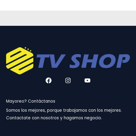
F
I
Y
a
n
o
c
s
u
e
t
t
b
a
u
Mayoreo? Contáctanos
o
g
b
Somos los mejores, porque trabajamos con los mejores.
o
r
e
Contactate con nosotros y hagamos negocio.
k
a
m