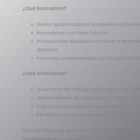
¿Qué buscamos?
Gente apasionada por la atención al cliente
Innovadores con ideas frescas
Profesionales dispuestos a crecer y aprend
dinámico
Personas comprometidas con la calidad y el 
¿Qué ofrecemos?
Un entorno de trabajo colaborativo y amiga
Oportunidades de crecimiento y desarrollo 
Capacitación constante para potenciar tus
Beneficios competitivos y un ambiente inclu
Si estás listo para aportar tu talento y crecer ju
orgullosamente mexicana, ¡te invitamos a postula