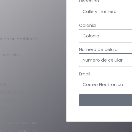
Direccion
Colonia
er en un ambiente
Numero de celular
servicio
Email
ble
profesional
 habilidades
sivo
nto a una empresa
rte y ser parte de