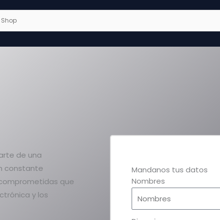
parte de una
n constante
Mandanos tus datos
Nombres
y comprometidas que
ctrónica y los