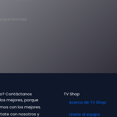
 experiencias
o? Contáctanos
TV Shop
los mejores, porque
Acerca de TV Shop
mos con los mejores.
tate con nosotros y
Unete al equipo