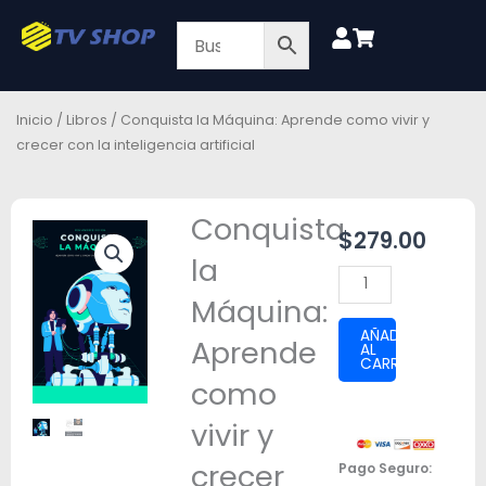
Ir
al
contenido
Inicio
/
Libros
/ Conquista la Máquina: Aprende como vivir y
crecer con la inteligencia artificial
Conquista
$
279.00
la
Conquista
Máquina:
la
Máquina:
AÑADIR
Aprende
AL
Aprende
CARRITO
como
como
vivir
vivir y
y
crecer
crecer
Pago Seguro: