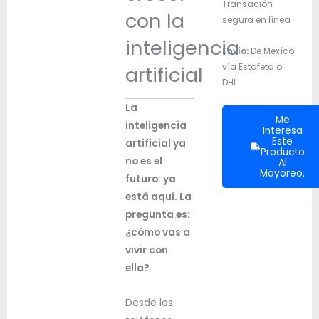
Transación
con
con la
segura en línea
la
inteligencia
inteligencia
Envío:
De Mexíco
artificial
vía Estafeta o
artificial
cantidad
DHL
La
Me
inteligencia
Interesa
Este
artificial ya
Producto
no es el
Al
Mayoreo.
futuro: ya
está aquí. La
pregunta es:
¿cómo vas a
vivir con
ella?
Desde los