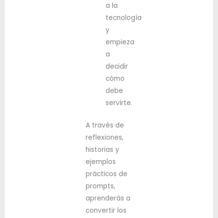
a la
tecnología
y
empieza
a
decidir
cómo
debe
servirte.
A través de
reflexiones,
historias y
ejemplos
prácticos de
prompts,
aprenderás a
convertir los