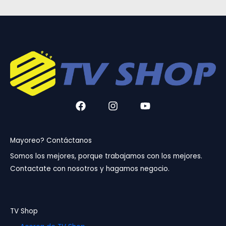
F
I
Y
a
n
o
c
s
u
e
t
t
b
a
u
Mayoreo? Contáctanos
o
g
b
Somos los mejores, porque trabajamos con los mejores.
o
r
e
Contactate con nosotros y hagamos negocio.
k
a
m
TV Shop