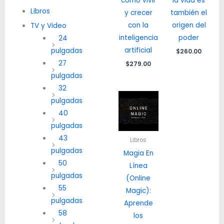
como vivir
la vida es
Libros
y crecer
también el
con la
origen del
TV y Video
inteligencia
poder
24
artificial
pulgadas
$
260.00
27
$
279.00
pulgadas
32
pulgadas
40
pulgadas
43
Libros
pulgadas
Magia En
50
Línea
pulgadas
(Online
55
Magic):
pulgadas
Aprende
58
los