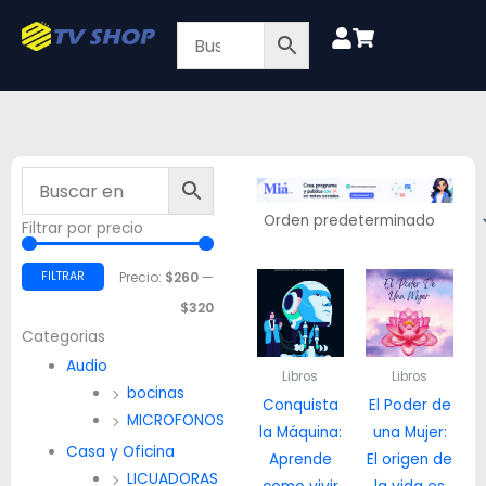
Ir
al
contenido
Filtrar por precio
Precio
Precio
mínimo
máximo
FILTRAR
Precio:
$260
—
$320
Categorias
Audio
Libros
Libros
bocinas
Conquista
El Poder de
MICROFONOS
la Máquina:
una Mujer:
Casa y Oficina
Aprende
El origen de
LICUADORAS