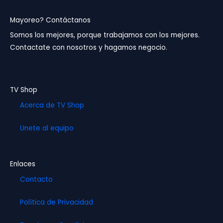
c
s
u
e
t
t
b
a
u
Mayoreo? Contáctanos
o
g
b
Somos los mejores, porque trabajamos con los mejores.
o
r
e
Contactate con nosotros y hagamos negocio.
k
a
m
TV Shop
Acerca de TV Shop
Unete al equipo
Enlaces
Contacto
Política de Privacidad