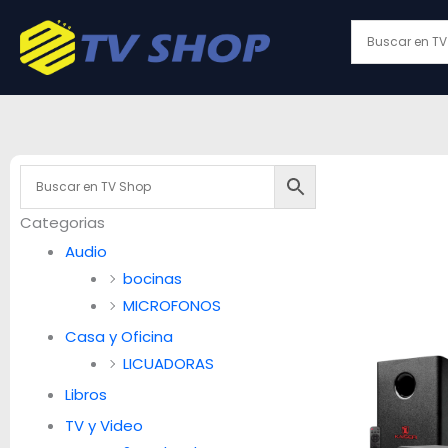
Ir
al
contenido
Categorias
Audio
bocinas
MICROFONOS
Casa y Oficina
LICUADORAS
Libros
TV y Video