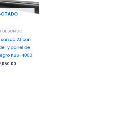
GOTADO
A DE SONIDO
 sonido 2.1 con
er y panel de
 negro KBS-4060
2,050.00