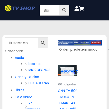
Ir
al
contenido
Categorias
Audio
bocinas
MICROFONOS
AGOTADO
Casa y Oficina
LICUADORAS
60 pulgadas
Libros
ONN TV 60″
ROKU TV
TV y Video
SMART 4K
24