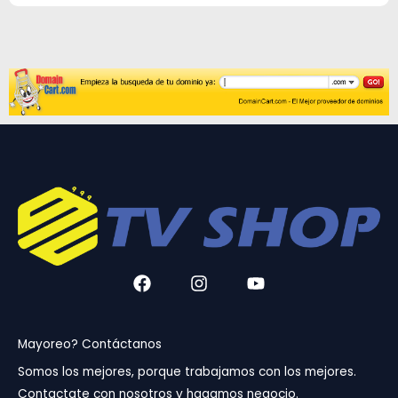
F
I
Y
a
n
o
c
s
u
e
t
t
b
a
u
Mayoreo? Contáctanos
o
g
b
Somos los mejores, porque trabajamos con los mejores.
o
r
e
Contactate con nosotros y hagamos negocio.