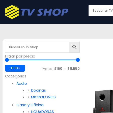
Ir
al
contenido
Filtrar por precio
Precio
Precio
mínimo
máximo
FILTRAR
Precio:
$150
—
$11,550
Categorias
Audio
bocinas
MICROFONOS
Casa y Oficina
LICUADORAS