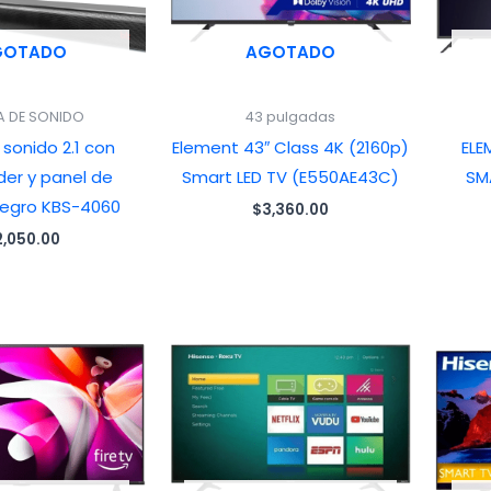
GOTADO
AGOTADO
A DE SONIDO
43 pulgadas
 sonido 2.1 con
Element 43″ Class 4K (2160p)
ELE
er y panel de
Smart LED TV (E550AE43C)
SM
 negro KBS-4060
$
3,360.00
2,050.00