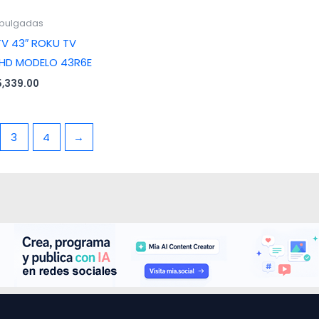
 pulgadas
TV 43″ ROKU TV
HD MODELO 43R6E
5,339.00
3
4
→