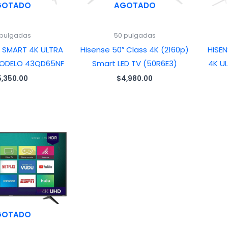
GOTADO
AGOTADO
 pulgadas
50 pulgadas
″ SMART 4K ULTRA
Hisense 50″ Class 4K (2160p)
HISE
MODELO 43QD65NF
Smart LED TV (50R6E3)
4K U
5,350.00
$
4,980.00
GOTADO