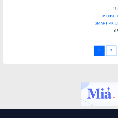
43
HISENSE 
SMART 4K U
$
1
2