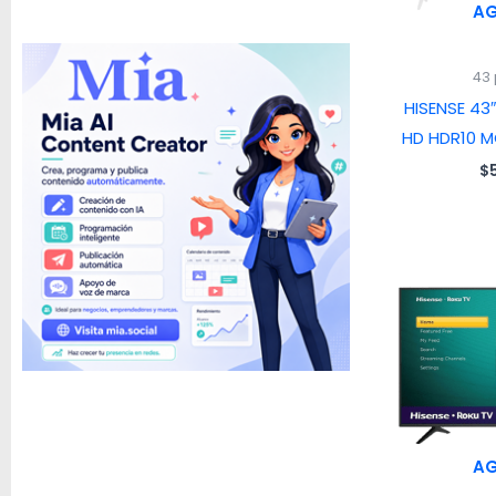
A
43
HISENSE 43
HD HDR10 
$
A