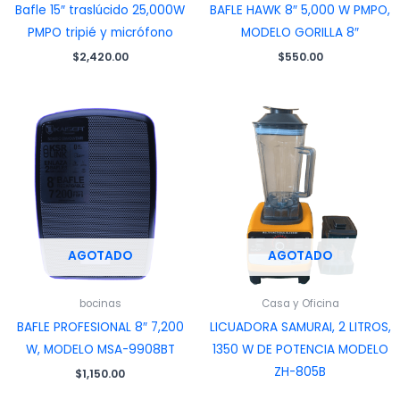
Bafle 15″ traslúcido 25,000W
BAFLE HAWK 8″ 5,000 W PMPO,
PMPO tripié y micrófono
MODELO GORILLA 8″
$
2,420.00
$
550.00
AGOTADO
AGOTADO
bocinas
Casa y Oficina
BAFLE PROFESIONAL 8″ 7,200
LICUADORA SAMURAI, 2 LITROS,
W, MODELO MSA-9908BT
1350 W DE POTENCIA MODELO
ZH-805B
$
1,150.00