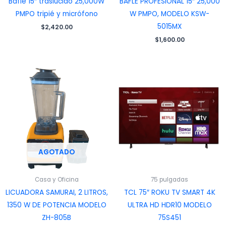
Bafle 15″ traslúcido 25,000W
BAFLE PROFESIONAL 15″ 25,000
PMPO tripié y micrófono
W PMPO, MODELO KSW-
5015MX
$
2,420.00
$
1,600.00
AGOTADO
Casa y Oficina
75 pulgadas
LICUADORA SAMURAI, 2 LITROS,
TCL 75″ ROKU TV SMART 4K
1350 W DE POTENCIA MODELO
ULTRA HD HDR10 MODELO
ZH-805B
75S451