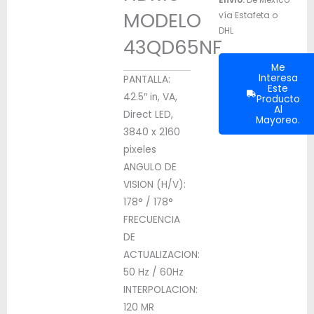
MODELO
vía Estafeta o
DHL
43QD65NF
Me
Interesa
PANTALLA:
Este
42.5″ in, VA,
Producto
Al
Direct LED,
Mayoreo.
3840 x 2160
pixeles
ANGULO DE
VISION (H/V):
178° / 178°
FRECUENCIA
DE
ACTUALIZACION:
50 Hz / 60Hz
INTERPOLACION:
120 MR