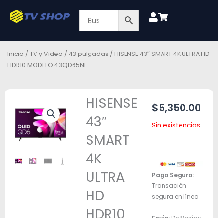
Ir
al
contenido
Inicio
/
TV y Video
/
43 pulgadas
/ HISENSE 43″ SMART 4K ULTRA HD
HDR10 MODELO 43QD65NF
HISENSE
$
5,350.00
43″
Sin existencias
SMART
4K
ULTRA
Pago Seguro:
Transación
HD
segura en línea
HDR10
Envío:
De Mexíco