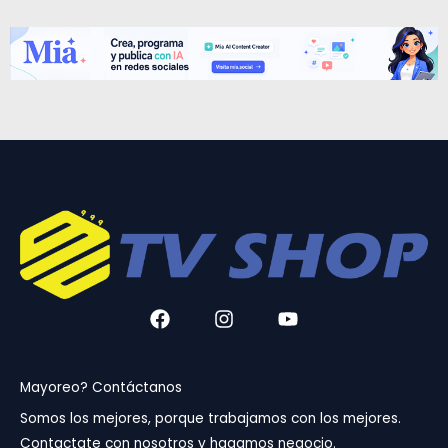
F
I
Y
a
n
o
c
s
u
e
t
t
b
a
u
Mayoreo? Contáctanos
o
g
b
Somos los mejores, porque trabajamos con los mejores.
o
r
e
Contactate con nosotros y hagamos negocio.