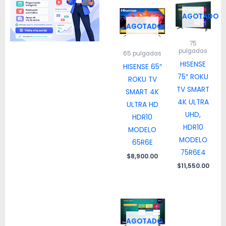
AGOTADO
AGOTADO
75
pulgadas
65 pulgadas
HISENSE
HISENSE 65″
75″ ROKU
ROKU TV
TV SMART
SMART 4K
4K ULTRA
ULTRA HD
UHD,
HDR10
HDR10
MODELO
MODELO
65R6E
75R6E4
$
8,900.00
$
11,550.00
AGOTADO