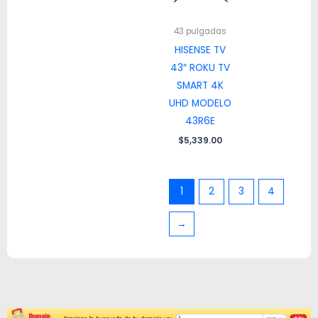
43 pulgadas
HISENSE TV
43″ ROKU TV
SMART 4K
UHD MODELO
43R6E
$
5,339.00
1
2
3
4
→