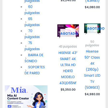
$
3,240.00
(43R6E1)
pulgadas
60
$
4,080.00
pulgadas
65
pulgadas
AGOTADO
70
AGOTADO
pulgadas
50
75
pulgadas
43 pulgadas
pulgadas
Hisense
HISENSE 43″
BARRA DE
50″ Class
SMART 4K
SONIDO
4K
ULTRA HD
SOPORTES
(2160p)
HDR10
DE PARED
Smart LED
MODELO
TV
43QD65NF
(50R6E3)
$
5,350.00
$
4,980.00