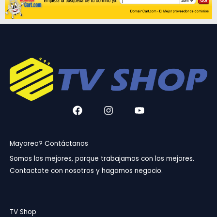
F
I
Y
a
n
o
c
s
u
e
t
t
b
a
u
Mayoreo? Contáctanos
o
g
b
Somos los mejores, porque trabajamos con los mejores.
o
r
e
Contactate con nosotros y hagamos negocio.
k
a
m
TV Shop