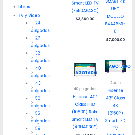
SMART 4K
Smart LED TV
Libros
UHD
(E550AE43C)
TV y Video
MODELO
$
3,360.00
24
E4AA65R-
pulgadas
6
27
$
7,000.00
pulgadas
32
pulgadas
AGOTADO
40
AGOTADO
pulgadas
Audio
43
40 pulgadas
Hisense
pulgadas
Hisense 40″
43″ Class
50
Class FHD
4K
pulgadas
(1080P) Roku
(2160P)
55
Smart LED TV
Smart LED
pulgadas
(40H4030F)
TV
58