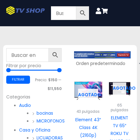
Ir
al
contenido
Filtrar por precio
Precio
Precio
mínimo
máximo
FILTRAR
Precio:
$150
—
AGOTADO
$11,550
AGOTADO
Categorias
Audio
65
pulgadas
43 pulgadas
bocinas
ELEMENT
Element 43″
MICROFONOS
TV 65″
Class 4K
Casa y Oficina
ROKU TV
(2160p)
LICUADORAS