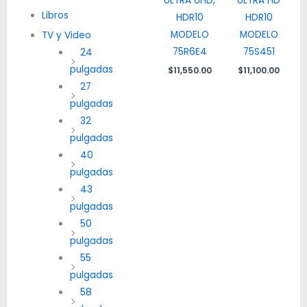
ULTRA UHD,
ULTRA HD
Libros
HDR10
HDR10
MODELO
MODELO
TV y Video
75R6E4
75S451
24
pulgadas
$
11,550.00
$
11,100.00
27
pulgadas
32
pulgadas
40
pulgadas
43
pulgadas
50
pulgadas
55
pulgadas
58