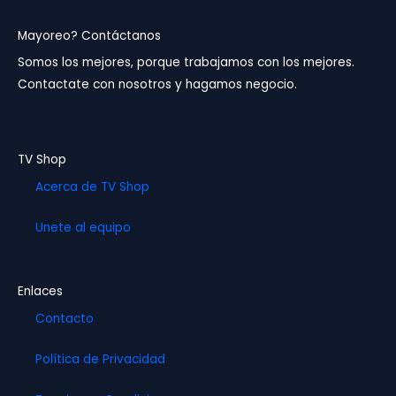
c
s
u
e
t
t
b
a
u
Mayoreo? Contáctanos
o
g
b
Somos los mejores, porque trabajamos con los mejores.
o
r
e
Contactate con nosotros y hagamos negocio.
k
a
m
TV Shop
Acerca de TV Shop
Unete al equipo
Enlaces
Contacto
Política de Privacidad