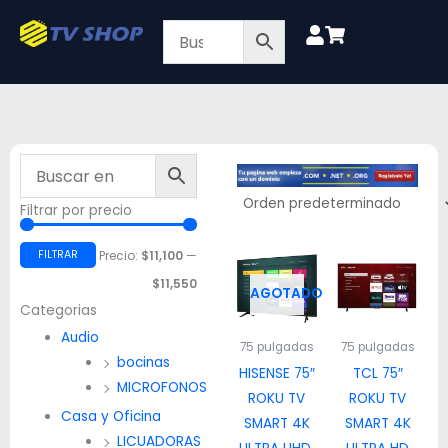
Ir
al
contenido
Filtrar por precio
Precio
Precio
mínimo
máximo
FILTRAR
Precio:
$11,100
—
$11,550
AGOTADO
Categorias
Audio
75 pulgadas
75 pulgadas
bocinas
HISENSE 75″
TCL 75″
MICROFONOS
ROKU TV
ROKU TV
Casa y Oficina
SMART 4K
SMART 4K
LICUADORAS