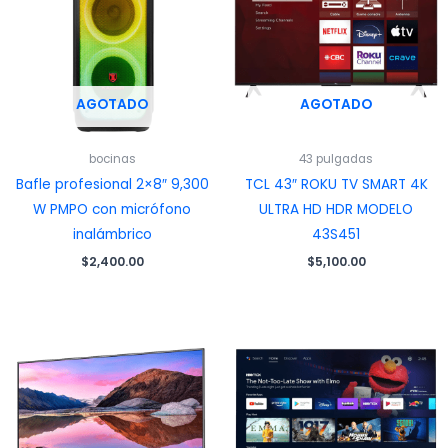
AGOTADO
AGOTADO
bocinas
43 pulgadas
Bafle profesional 2×8″ 9,300
TCL 43″ ROKU TV SMART 4K
W PMPO con micrófono
ULTRA HD HDR MODELO
inalámbrico
43S451
$
2,400.00
$
5,100.00