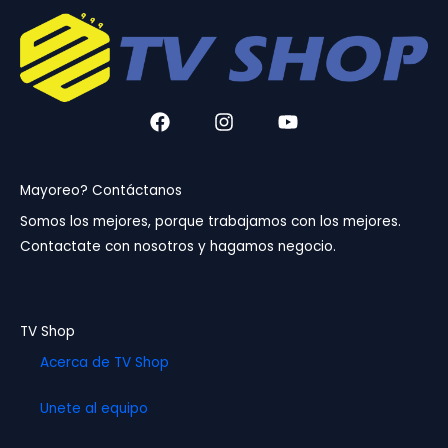
F
I
Y
a
n
o
c
s
u
e
t
t
b
a
u
Mayoreo? Contáctanos
o
g
b
Somos los mejores, porque trabajamos con los mejores.
o
r
e
Contactate con nosotros y hagamos negocio.
k
a
m
TV Shop
Acerca de TV Shop
Unete al equipo