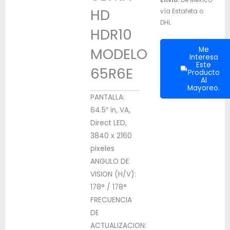
HD
vía Estafeta o
DHL
HDR10
MODELO
Me
Interesa
Este
65R6E
Producto
Al
Mayoreo.
PANTALLA:
64.5″ in, VA,
Direct LED,
3840 x 2160
pixeles
ANGULO DE
VISION (H/V):
178° / 178°
FRECUENCIA
DE
ACTUALIZACION: