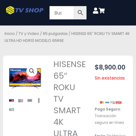
Ir
al
contenido
Inicio
/
TV y Video
/
65 pulgadas
/ HISENSE 65″ ROKU TV SMART 4K
ULTRA HD HDR10 MODELO 65R6E
HISENSE
$
8,900.00
65″
Sin existencias
ROKU
TV
SMART
Pago Seguro:
Transación
4K
segura en línea
ULTRA
Envío:
De Mexíco