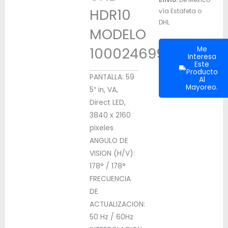
HDR10
vía Estafeta o
DHL
MODELO
100024699
Me
Interesa
Este
Producto
PANTALLA: 59
Al
Mayoreo.
5″ in, VA,
Direct LED,
3840 x 2160
pixeles
ANGULO DE
VISION (H/V):
178° / 178°
FRECUENCIA
DE
ACTUALIZACION:
50 Hz / 60Hz