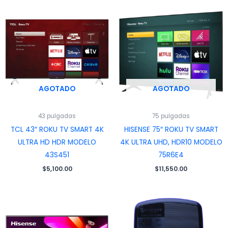
AGOTADO
AGOTADO
43 pulgadas
75 pulgadas
TCL 43″ ROKU TV SMART 4K
HISENSE 75″ ROKU TV SMART
ULTRA HD HDR MODELO
4K ULTRA UHD, HDR10 MODELO
43S451
75R6E4
$
5,100.00
$
11,550.00