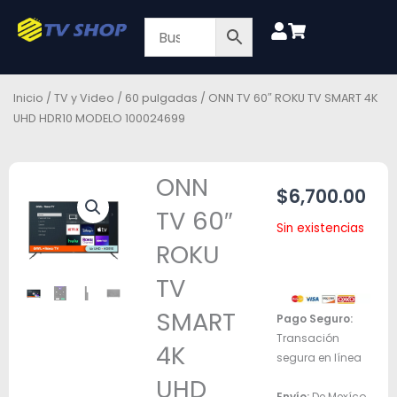
Ir
al
contenido
Inicio
/
TV y Video
/
60 pulgadas
/ ONN TV 60″ ROKU TV SMART 4K
UHD HDR10 MODELO 100024699
ONN
$
6,700.00
TV 60″
Sin existencias
ROKU
TV
SMART
Pago Seguro:
Transación
4K
segura en línea
UHD
Envío:
De Mexíco