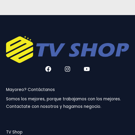
F
I
Y
a
n
o
c
s
u
e
t
t
b
a
u
Mayoreo? Contáctanos
o
g
b
Somos los mejores, porque trabajamos con los mejores.
o
r
e
Contactate con nosotros y hagamos negocio.
k
a
m
TV Shop