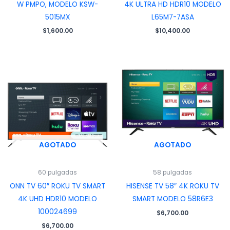
W PMPO, MODELO KSW-
4K ULTRA HD HDR10 MODELO
5015MX
L65M7-7ASA
$
1,600.00
$
10,400.00
AGOTADO
AGOTADO
60 pulgadas
58 pulgadas
ONN TV 60″ ROKU TV SMART
HISENSE TV 58″ 4K ROKU TV
4K UHD HDR10 MODELO
SMART MODELO 58R6E3
100024699
$
6,700.00
$
6,700.00