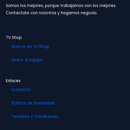
o
g
b
Somos los mejores, porque trabajamos con los mejores.
o
r
e
Contactate con nosotros y hagamos negocio.
k
a
m
TV Shop
Acerca de TV Shop
Unete al equipo
Enlaces
Contacto
Política de Privacidad
Terminos y Condiciones