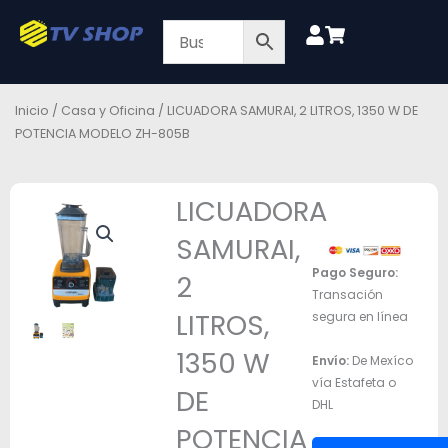
Ir
al
contenido
Inicio
/
Casa y Oficina
/ LICUADORA SAMURAI, 2 LITROS, 1350 W DE
POTENCIA MODELO ZH-805B
LICUADORA
SAMURAI,
Pago Seguro:
2
Transación
LITROS,
segura en línea
1350 W
Envío:
De Mexíco
vía Estafeta o
DE
DHL
POTENCIA