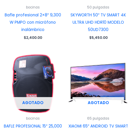
bocinas
50 pulgadas
Bafle profesional 2×8″ 9,300
SKYWORTH 50″ TV SMART 4K
W PMPO con micrófono
ULTRA UHD HDR10 MODELO
inalámbrico
50UD7300
$
2,400.00
$
5,450.00
AGOTADO
AGOTADO
bocinas
65 pulgadas
BAFLE PROFESIONAL 15″ 25,000
XIAOMI 65″ ANDROID TV SMART