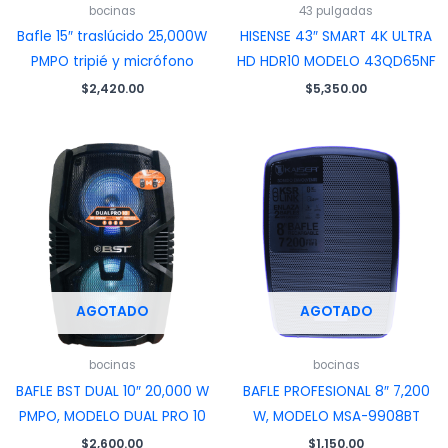
bocinas
43 pulgadas
Bafle 15″ traslúcido 25,000W
HISENSE 43″ SMART 4K ULTRA
PMPO tripié y micrófono
HD HDR10 MODELO 43QD65NF
$
2,420.00
$
5,350.00
AGOTADO
AGOTADO
bocinas
bocinas
BAFLE BST DUAL 10″ 20,000 W
BAFLE PROFESIONAL 8″ 7,200
PMPO, MODELO DUAL PRO 10
W, MODELO MSA-9908BT
$
2,600.00
$
1,150.00