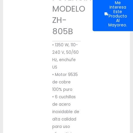
Me
MODELO
Interesa
Este
Producto
ZH-
Al
Mayoreo.
805B
• 1350 W, 110-
240 V, 50/60
Hz, enchufe
US
• Motor 9535
de cobre
100% puro
• 6 cuchillas
de acero
inoxidable de
alta calidad
para uso