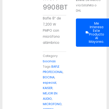
9908BT
vía Estafeta o
DHL
Bafle 8” de
Me
7,200 W
Interesa
PMPO con
Este
Producto
micrófono
Al
Mayoreo.
alámbrico
Category
bocinas
Tags
BAFLE
PROFECIONAL
,
BOCINA
,
especial
,
KAISER
,
MEJOR EN
AUDIO
,
MICROFONO
,