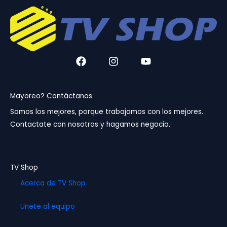
F
I
Y
a
n
o
c
s
u
e
t
t
b
a
u
Mayoreo? Contáctanos
o
g
b
Somos los mejores, porque trabajamos con los mejores.
o
r
e
Contactate con nosotros y hagamos negocio.
k
a
m
TV Shop
Acerca de TV Shop
Unete al equipo