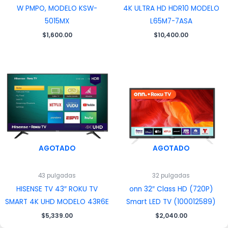
W PMPO, MODELO KSW-
4K ULTRA HD HDR10 MODELO
5015MX
L65M7-7ASA
$
1,600.00
$
10,400.00
AGOTADO
AGOTADO
43 pulgadas
32 pulgadas
HISENSE TV 43″ ROKU TV
onn 32″ Class HD (720P)
SMART 4K UHD MODELO 43R6E
Smart LED TV (100012589)
$
5,339.00
$
2,040.00