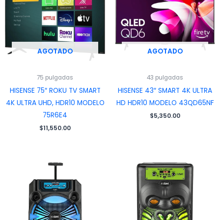
AGOTADO
AGOTADO
75 pulgadas
43 pulgadas
HISENSE 75″ ROKU TV SMART
HISENSE 43″ SMART 4K ULTRA
4K ULTRA UHD, HDR10 MODELO
HD HDR10 MODELO 43QD65NF
75R6E4
$
5,350.00
$
11,550.00