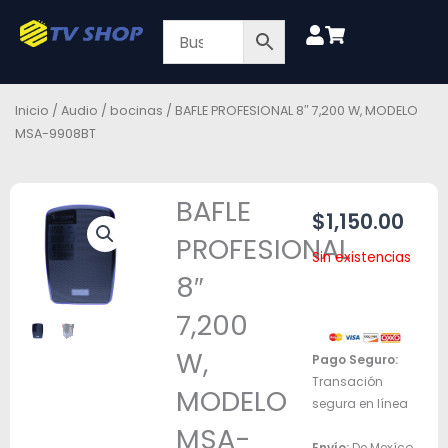
Ir
al
contenido
Inicio
/
Audio
/
bocinas
/ BAFLE PROFESIONAL 8″ 7,200 W, MODELO
MSA-9908BT
BAFLE
$
1,150.00
PROFESIONAL
Sin existencias
8″
7,200
W,
Pago Seguro:
Transación
MODELO
segura en línea
MSA-
Envío:
De Mexíco