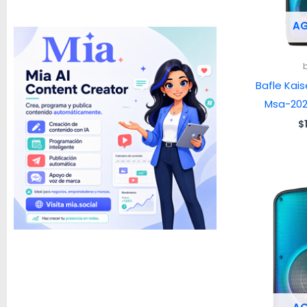
A
Bafle Kai
Msa-202
$