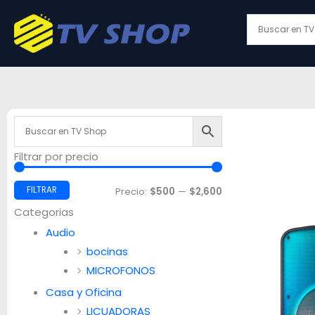
Ir
al
contenido
Filtrar por precio
Precio
Precio
mínimo
máximo
FILTRAR
Precio:
$500
—
$2,600
Categorias
Audio
bocinas
MICROFONOS
Casa y Oficina
LICUADORAS