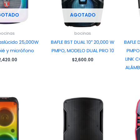
GOTADO
AGOTADO
bocinas
bocinas
raslúcido 25,000W
BAFLE BST DUAL 10″ 20,000 W
BAFLE 
pié y micrófono
PMPO, MODELO DUAL PRO 10
PMPO 
LINK 
2,420.00
$
2,600.00
ALÁMB