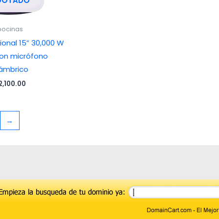
GOTADO
bocinas
ional 15” 30,000 W
on micrófono
ámbrico
2,100.00
→