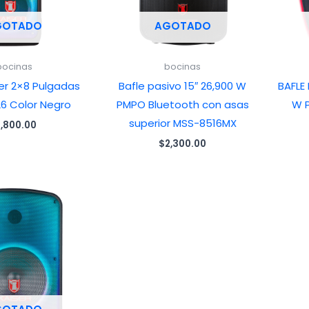
GOTADO
AGOTADO
bocinas
bocinas
ser 2×8 Pulgadas
Bafle pasivo 15″ 26,900 W
BAFLE
6 Color Negro
PMPO Bluetooth con asas
W 
superior MSS-8516MX
1,800.00
$
2,300.00