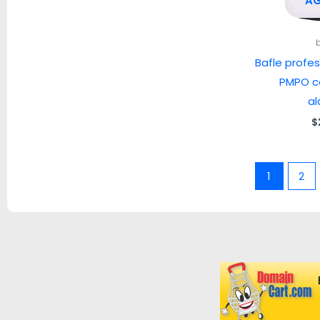
A
Bafle profes
PMPO c
al
$
1
2