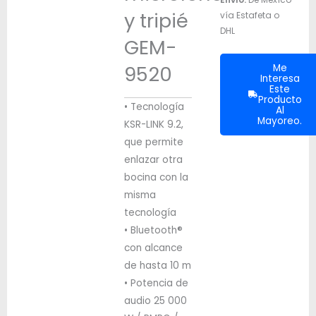
y tripié
vía Estafeta o
DHL
GEM-
9520
Me
Interesa
Este
Producto
• Tecnología
Al
Mayoreo.
KSR-LINK 9.2,
que permite
enlazar otra
bocina con la
misma
tecnología
• Bluetooth®
con alcance
de hasta 10 m
• Potencia de
audio 25 000