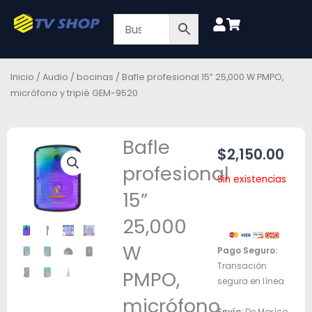
Ir
al
contenido
Inicio
/
Audio
/
bocinas
/ Bafle profesional 15” 25,000 W PMPO,
micrófono y tripié GEM-9520
Bafle
$
2,150.00
profesional
Sin existencias
15”
25,000
W
Pago Seguro:
Transación
PMPO,
segura en línea
micrófono
Envío:
De Mexíco