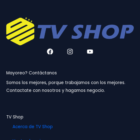
F
I
Y
a
n
o
c
s
u
e
t
t
b
a
u
Mayoreo? Contáctanos
o
g
b
Somos los mejores, porque trabajamos con los mejores.
o
r
e
Contactate con nosotros y hagamos negocio.
k
a
m
TV Shop
Acerca de TV Shop