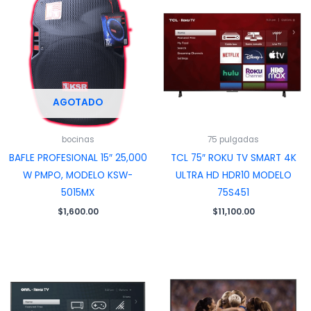
AGOTADO
bocinas
75 pulgadas
BAFLE PROFESIONAL 15″ 25,000
TCL 75″ ROKU TV SMART 4K
W PMPO, MODELO KSW-
ULTRA HD HDR10 MODELO
5015MX
75S451
$
1,600.00
$
11,100.00