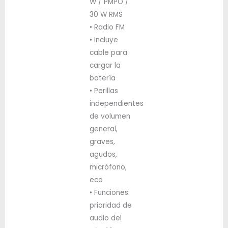
W / PMPO /
30 W RMS
• Radio FM
• Incluye
cable para
cargar la
batería
• Perillas
independientes
de volumen
general,
graves,
agudos,
micrófono,
eco
• Funciones:
prioridad de
audio del