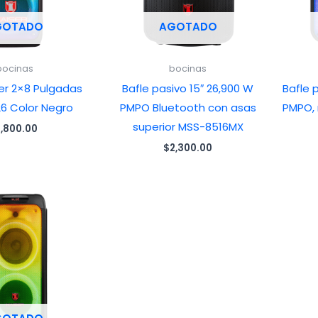
GOTADO
AGOTADO
bocinas
bocinas
ser 2×8 Pulgadas
Bafle pasivo 15″ 26,900 W
Bafle 
6 Color Negro
PMPO Bluetooth con asas
PMPO, 
superior MSS-8516MX
1,800.00
$
2,300.00