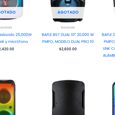
GOTADO
AGOTADO
bocinas
bocinas
raslúcido 25,000W
BAFLE BST DUAL 10″ 20,000 W
BAFLE 
pié y micrófono
PMPO, MODELO DUAL PRO 10
PMPO 
LINK 
2,420.00
$
2,600.00
ALÁMB