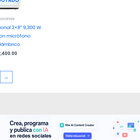
GOTADO
bocinas
ional 2×8″ 9,300 W
on micrófono
alámbrico
2,400.00
→