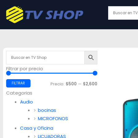
Ir
al
contenido
Filtrar por precio
Precio
Precio
mínimo
máximo
FILTRAR
Precio:
$500
—
$2,600
Categorias
Audio
bocinas
MICROFONOS
Casa y Oficina
LICUADORAS