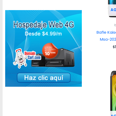
A
Bafle Kai
Msa-202
$