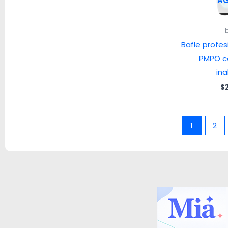
A
Bafle profes
PMPO c
in
$
1
2