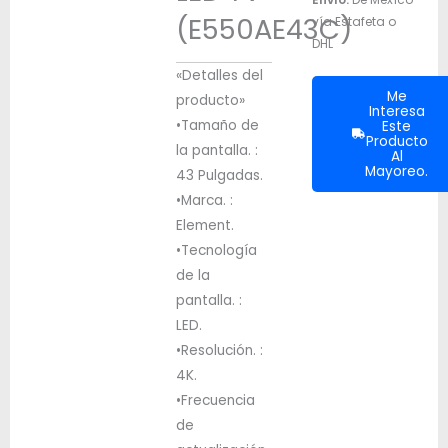
(E550AE43C)
vía Estafeta o
DHL
«Detalles del
Me
producto»
Interesa
•Tamaño de
Este
Producto
la pantalla. :
Al
Mayoreo.
43 Pulgadas.
•Marca. :
Element.
•Tecnología
de la
pantalla. :
LED.
•Resolución. :
4K.
•Frecuencia
de