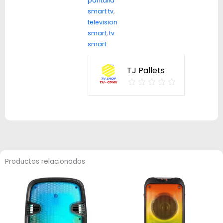
pantalla
smart tv
,
television
smart
,
tv
smart
TJ Pallets
Productos relacionados