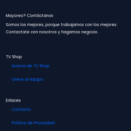
c
s
u
e
t
t
b
a
u
Mayoreo? Contáctanos
o
g
b
Somos los mejores, porque trabajamos con los mejores.
o
r
e
Contactate con nosotros y hagamos negocio.
k
a
m
TV Shop
Acerca de TV Shop
Unete al equipo
Enlaces
Contacto
Política de Privacidad