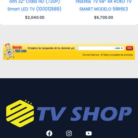
onn 32″ Class HD (720P)
HISENSE TV 58″ 4K ROKU TV
Smart LED TV (100012589)
SMART MODELO 58R6E3
$
2,040.00
$
6,700.00
F
I
Y
a
n
o