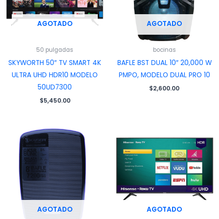
AGOTADO
AGOTADO
50 pulgadas
bocinas
SKYWORTH 50″ TV SMART 4K
BAFLE BST DUAL 10″ 20,000 W
ULTRA UHD HDR10 MODELO
PMPO, MODELO DUAL PRO 10
50UD7300
$
2,600.00
$
5,450.00
AGOTADO
AGOTADO