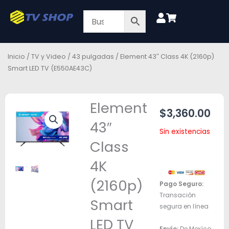
Ir
al
contenido
Inicio
/
TV y Video
/
43 pulgadas
/ Element 43″ Class 4K (2160p)
Smart LED TV (E550AE43C)
Element
$
3,360.00
43″
Sin existencias
Class
4K
(2160p)
Pago Seguro:
Transación
Smart
segura en línea
LED TV
Envío:
De Mexíco