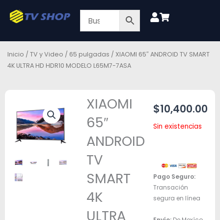
Ir
al
contenido
Inicio
/
TV y Video
/
65 pulgadas
/ XIAOMI 65″ ANDROID TV SMART
4K ULTRA HD HDR10 MODELO L65M7-7ASA
XIAOMI
$
10,400.00
65″
Sin existencias
ANDROID
TV
SMART
Pago Seguro:
Transación
4K
segura en línea
ULTRA
Envío:
De Mexíco