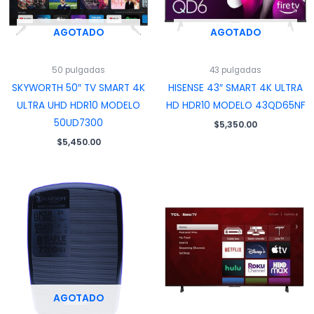
AGOTADO
AGOTADO
50 pulgadas
43 pulgadas
SKYWORTH 50″ TV SMART 4K
HISENSE 43″ SMART 4K ULTRA
ULTRA UHD HDR10 MODELO
HD HDR10 MODELO 43QD65NF
50UD7300
$
5,350.00
$
5,450.00
AGOTADO