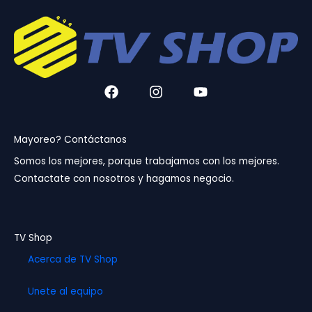
F
I
Y
a
n
o
c
s
u
e
t
t
b
a
u
Mayoreo? Contáctanos
o
g
b
Somos los mejores, porque trabajamos con los mejores.
o
r
e
Contactate con nosotros y hagamos negocio.
k
a
m
TV Shop
Acerca de TV Shop
Unete al equipo