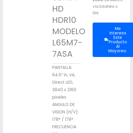
HD
vía Estafeta o
DHL
HDR10
MODELO
Me
Interesa
Este
L65M7-
Producto
Al
7ASA
Mayoreo.
PANTALLA:
64.5″ in, VA,
Direct LED,
3840 x 2160
pixeles
ANGULO DE
VISION (H/V):
178° / 178°
FRECUENCIA