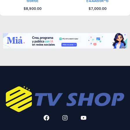
65R6E
E4AA65R-6
$
8,900.00
$
7,000.00
F
I
Y
a
n
o
c
s
u