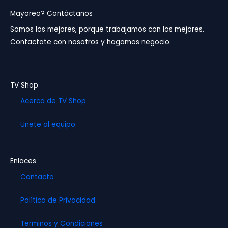
e
t
t
b
a
u
Mayoreo? Contáctanos
o
g
b
Somos los mejores, porque trabajamos con los mejores.
o
r
e
Contactate con nosotros y hagamos negocio.
k
a
m
TV Shop
Acerca de TV Shop
Unete al equipo
Enlaces
Contacto
Política de Privacidad
Terminos y Condiciones