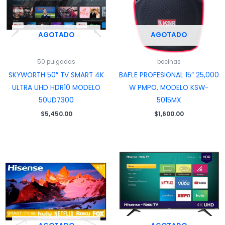
AGOTADO
AGOTADO
50 pulgadas
bocinas
SKYWORTH 50″ TV SMART 4K
BAFLE PROFESIONAL 15″ 25,000
ULTRA UHD HDR10 MODELO
W PMPO, MODELO KSW-
50UD7300
5015MX
$
5,450.00
$
1,600.00