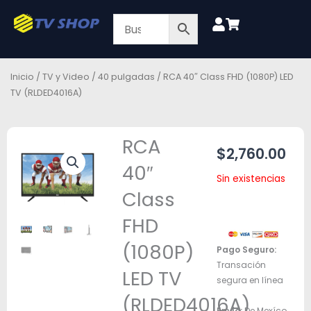
Ir
al
contenido
Inicio
/
TV y Video
/
40 pulgadas
/ RCA 40″ Class FHD (1080P) LED
TV (RLDED4016A)
RCA
$
2,760.00
40″
Sin existencias
Class
FHD
(1080P)
Pago Seguro:
Transación
LED TV
segura en línea
(RLDED4016A)
Envío:
De Mexíco