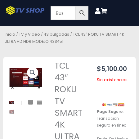
Ir
al
contenido
Inicio
/
TV y Video
/
43 pulgadas
/ TCL 43″ ROKU TV SMART 4K
ULTRA HD HDR MODELO 43S451
TCL
$
5,100.00
43″
Sin existencias
ROKU
TV
SMART
Pago Seguro:
Transación
4K
segura en línea
ULTRA
Envío:
De Mexíco