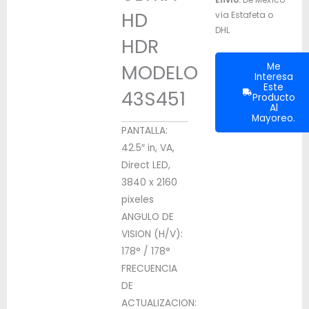
HD
vía Estafeta o
DHL
HDR
MODELO
Me
Interesa
Este
43S451
Producto
Al
Mayoreo.
PANTALLA:
42.5″ in, VA,
Direct LED,
3840 x 2160
pixeles
ANGULO DE
VISION (H/V):
178° / 178°
FRECUENCIA
DE
ACTUALIZACION: