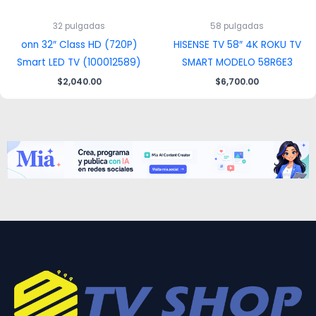
32 pulgadas
58 pulgadas
onn 32″ Class HD (720P)
HISENSE TV 58″ 4K ROKU TV
Smart LED TV (100012589)
SMART MODELO 58R6E3
$
2,040.00
$
6,700.00