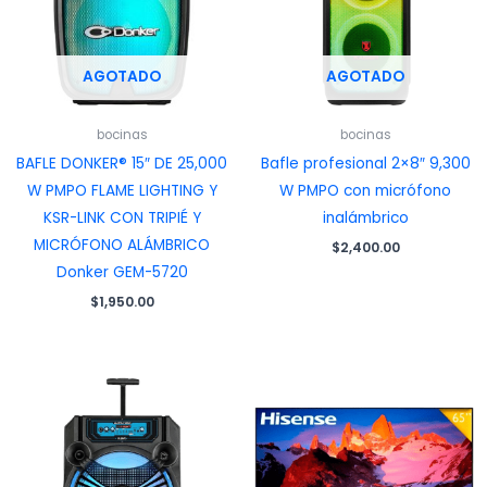
AGOTADO
AGOTADO
bocinas
bocinas
BAFLE DONKER® 15″ DE 25,000
Bafle profesional 2×8″ 9,300
W PMPO FLAME LIGHTING Y
W PMPO con micrófono
KSR-LINK CON TRIPIÉ Y
inalámbrico
MICRÓFONO ALÁMBRICO
$
2,400.00
Donker GEM-5720
$
1,950.00