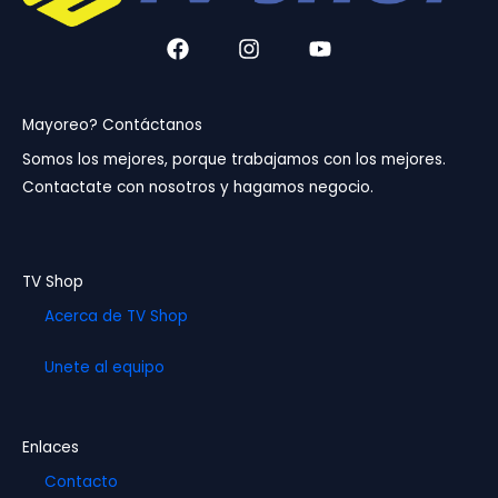
F
I
Y
a
n
o
c
s
u
e
t
t
b
a
u
Mayoreo? Contáctanos
o
g
b
Somos los mejores, porque trabajamos con los mejores.
o
r
e
Contactate con nosotros y hagamos negocio.
k
a
m
TV Shop
Acerca de TV Shop
Unete al equipo
Enlaces
Contacto