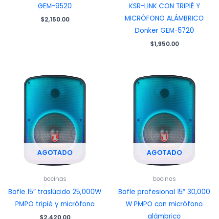
GEM-9520
KSR-LINK CON TRIPIÉ Y
MICRÓFONO ALÁMBRICO
$
2,150.00
Donker GEM-5720
$
1,950.00
AGOTADO
AGOTADO
bocinas
bocinas
Bafle 15″ traslúcido 25,000W
Bafle profesional 15” 30,000
PMPO tripié y micrófono
W PMPO con micrófono
alámbrico
$
2,420.00