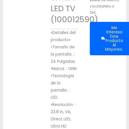
LED TV
vía Estafeta o
DHL
(100012590)
Me
Interesa
«Detalles del
Este
producto»
Producto
Al
•Tamaño de
Mayoreo.
la pantalla. :
24 Pulgadas.
•Marca. : ONN
•Tecnología
de la
pantalla. :
LED.
•Resolución. :
23.8 in, VA,
Direct LED,
Ultra HD