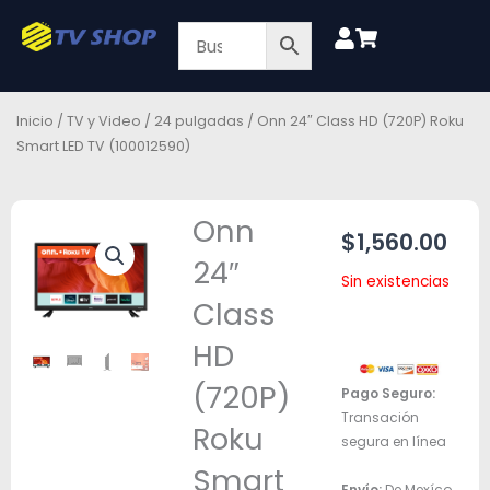
Ir
al
contenido
Inicio
/
TV y Video
/
24 pulgadas
/ Onn 24″ Class HD (720P) Roku
Smart LED TV (100012590)
Onn
$
1,560.00
24″
Sin existencias
Class
HD
(720P)
Pago Seguro:
Transación
Roku
segura en línea
Smart
Envío:
De Mexíco