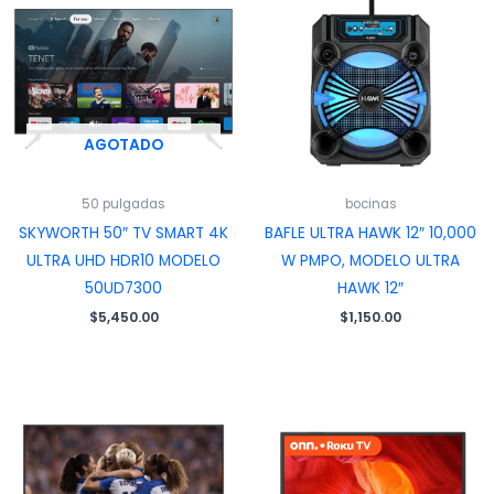
AGOTADO
50 pulgadas
bocinas
SKYWORTH 50″ TV SMART 4K
BAFLE ULTRA HAWK 12″ 10,000
ULTRA UHD HDR10 MODELO
W PMPO, MODELO ULTRA
50UD7300
HAWK 12″
$
5,450.00
$
1,150.00