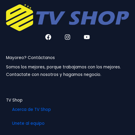
F
I
Y
a
n
o
c
s
u
e
t
t
b
a
u
Mayoreo? Contáctanos
o
g
b
Somos los mejores, porque trabajamos con los mejores.
o
r
e
Contactate con nosotros y hagamos negocio.
k
a
m
TV Shop
Acerca de TV Shop
Unete al equipo