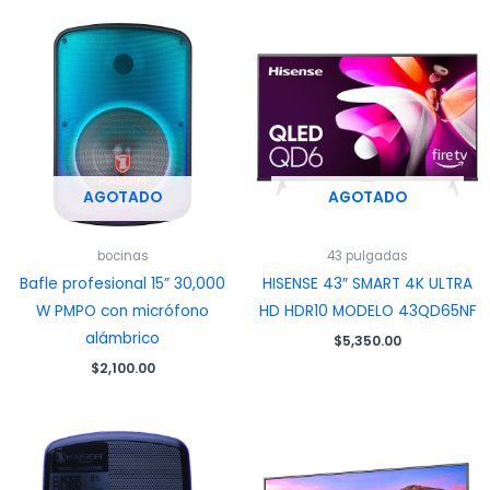
AGOTADO
AGOTADO
bocinas
43 pulgadas
Bafle profesional 15” 30,000
HISENSE 43″ SMART 4K ULTRA
W PMPO con micrófono
HD HDR10 MODELO 43QD65NF
alámbrico
$
5,350.00
$
2,100.00