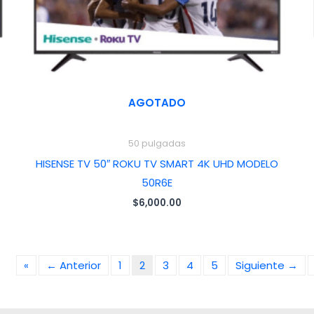
AGOTADO
50 pulgadas
HISENSE TV 50″ ROKU TV SMART 4K UHD MODELO
50R6E
$
6,000.00
«
← Anterior
1
2
3
4
5
Siguiente →