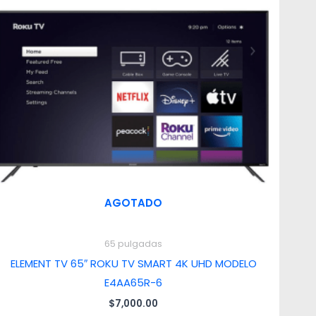
AGOTADO
65 pulgadas
ELEMENT TV 65″ ROKU TV SMART 4K UHD MODELO
E4AA65R-6
$
7,000.00