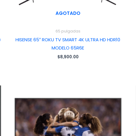
AGOTADO
65 pulgadas
)
HISENSE 65″ ROKU TV SMART 4K ULTRA HD HDR10
MODELO 65R6E
$
8,900.00