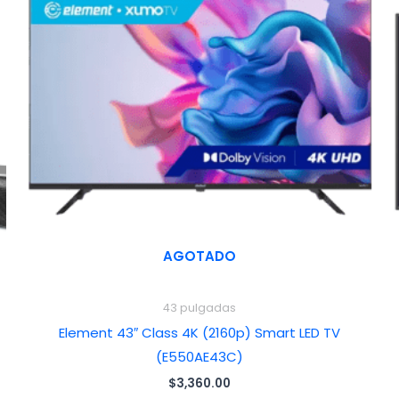
AGOTADO
43 pulgadas
Element 43″ Class 4K (2160p) Smart LED TV
(E550AE43C)
$
3,360.00