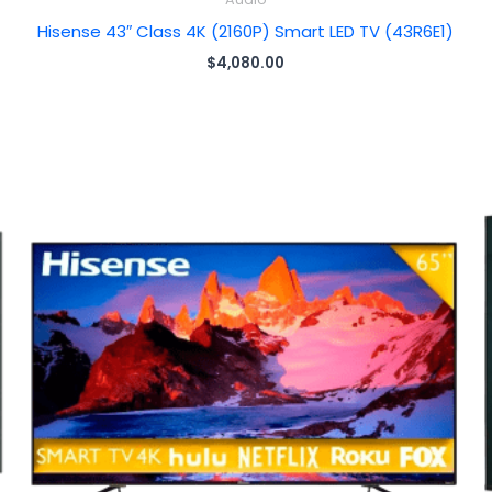
Hisense 43″ Class 4K (2160P) Smart LED TV (43R6E1)
$
4,080.00