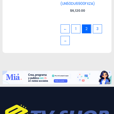
(UN50DU6900FXZA)
$
6,120.00
←
1
2
3
→