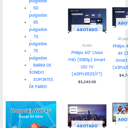
pulgadas
60
pulgadas
65
AGO
pulgadas
AGOTADO
70
43 pu
pulgadas
Audio
Philips 
75
Philips 40″ Class
4K (
pulgadas
FHD (1080p) Smart
Smart
BARRA DE
LED TV
(43PUL
SONIDO
(40PFL6533/F7)
$
4,7
SOPORTES
$
3,240.00
DE PARED
AGO
AGOTADO