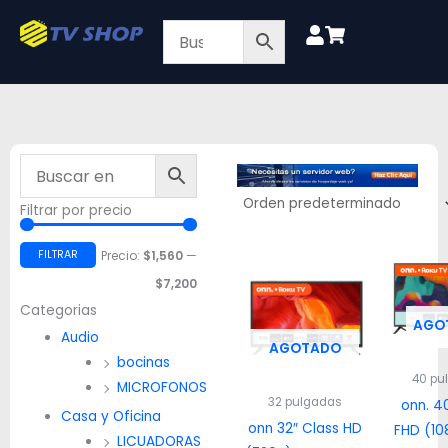
Ir
al
contenido
Filtrar por precio
Precio
Precio
mínimo
máximo
FILTRAR
Precio:
$1,560
—
$7,200
Categorias
AGO
Audio
AGOTADO
bocinas
40 pu
MICROFONOS
32 pulgadas
onn. 4
Casa y Oficina
onn 32″ Class HD
FHD (10
LICUADORAS