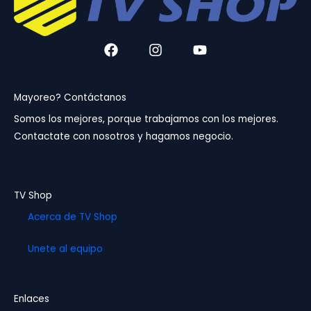
F
I
Y
a
n
o
c
s
u
e
t
t
b
a
u
Mayoreo? Contáctanos
o
g
b
Somos los mejores, porque trabajamos con los mejores.
o
r
e
Contactate con nosotros y hagamos negocio.
k
a
m
TV Shop
Acerca de TV Shop
Unete al equipo
Enlaces