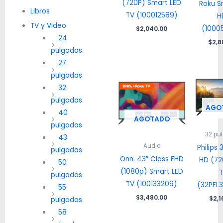
(720P) Smart LED
Roku S
Libros
TV (100012589)
H
TV y Video
(1000
$
2,040.00
24
$
2,8
pulgadas
27
pulgadas
32
pulgadas
AGO
40
AGOTADO
pulgadas
32 pu
43
Audio
Philips 
pulgadas
Onn. 43″ Class FHD
HD (72
50
(1080p) Smart LED
pulgadas
TV (100133209)
(32PFL
55
$
3,480.00
$
2,1
pulgadas
58