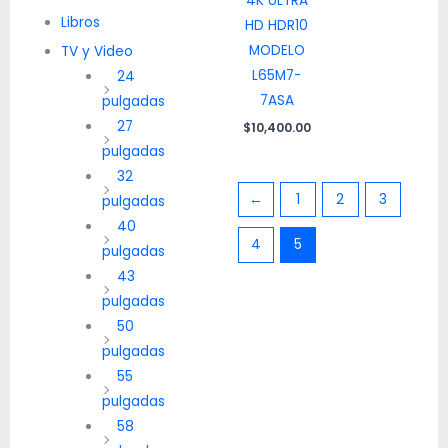
4K ULTRA
Libros
HD HDR10
MODELO
TV y Video
L65M7-
24
7ASA
pulgadas
27
$
10,400.00
pulgadas
32
←
1
2
3
pulgadas
40
4
5
pulgadas
43
pulgadas
50
pulgadas
55
pulgadas
58