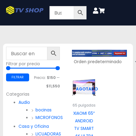
Ir
al
contenido
Filtrar por precio
Precio
Precio
mínimo
máximo
FILTRAR
Precio:
$150
—
$11,550
AGOTADO
Categorias
Audio
65 pulgadas
bocinas
XIAOMI 65″
MICROFONOS
ANDROID
Casa y Oficina
TV SMART
LICUADORAS