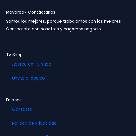
c
s
u
e
t
t
b
a
u
Mayoreo? Contáctanos
o
g
b
Somos los mejores, porque trabajamos con los mejores.
o
r
e
Contactate con nosotros y hagamos negocio.
k
a
m
TV Shop
Acerca de TV Shop
Unete al equipo
Enlaces
Contacto
Política de Privacidad