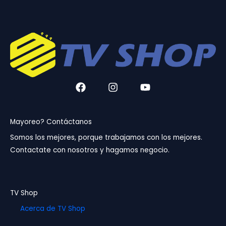
F
I
Y
a
n
o
c
s
u
e
t
t
b
a
u
Mayoreo? Contáctanos
o
g
b
Somos los mejores, porque trabajamos con los mejores.
o
r
e
Contactate con nosotros y hagamos negocio.
k
a
m
TV Shop
Acerca de TV Shop