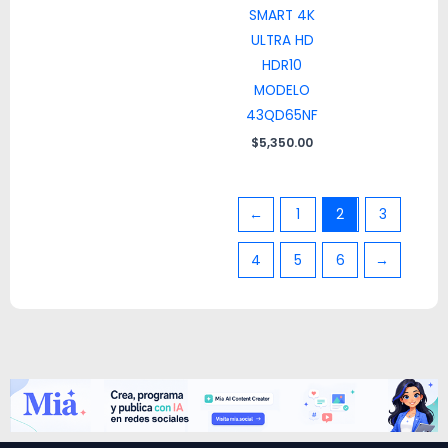
SMART 4K
ULTRA HD
HDR10
MODELO
43QD65NF
$
5,350.00
←
1
2
3
4
5
6
→