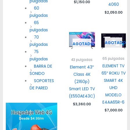
pulgadas
$
1,150.00
4060
60
$
2,050.00
pulgadas
65
pulgadas
70
AGOTADO
AGOTADO
pulgadas
75
65 pulgadas
pulgadas
43 pulgadas
ELEMENT TV
BARRA DE
Element 43″
65″ ROKU TV
SONIDO
Class 4K
SMART 4K
SOPORTES
(2160p)
UHD
DE PARED
Smart LED TV
MODELO
(E550AE43C)
E4AA65R-6
$
3,360.00
$
7,000.00