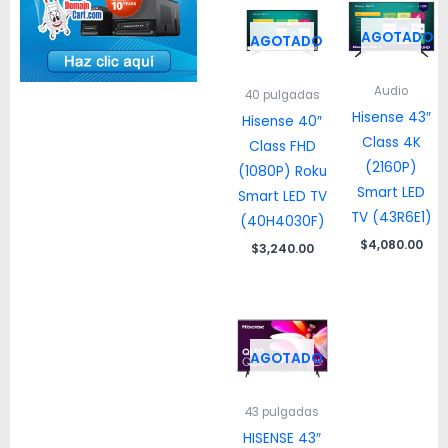
AGOTADO
AGOTADO
Audio
40 pulgadas
Hisense 43″
Hisense 40″
Class 4K
Class FHD
(2160P)
(1080P) Roku
Smart LED
Smart LED TV
TV (43R6E1)
(40H4030F)
$
4,080.00
$
3,240.00
AGOTADO
43 pulgadas
HISENSE 43″