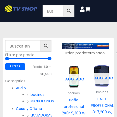
Ir
al
contenido
Filtrar por precio
Precio
Precio
mínimo
máximo
FILTRAR
Precio:
$0
—
$11,550
AGOTADO
AGOTADO
Categorias
Audio
bocinas
bocinas
bocinas
BAFLE
Bafle
MICROFONOS
PROFESIONAL
profesional
Casa y Oficina
8″ 7,200 W,
2×8″ 9,300 W
LICUADORAS