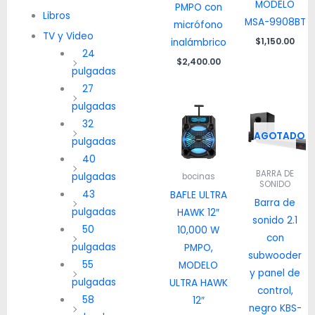
MODELO
PMPO con
Libros
MSA-9908BT
micrófono
TV y Video
$
1,150.00
inalámbrico
24
$
2,400.00
pulgadas
27
pulgadas
32
AGOTADO
pulgadas
40
BARRA DE
pulgadas
bocinas
SONIDO
43
BAFLE ULTRA
Barra de
pulgadas
HAWK 12″
sonido 2.1
50
10,000 W
con
pulgadas
PMPO,
subwooder
55
MODELO
y panel de
pulgadas
ULTRA HAWK
control,
58
12″
negro KBS-